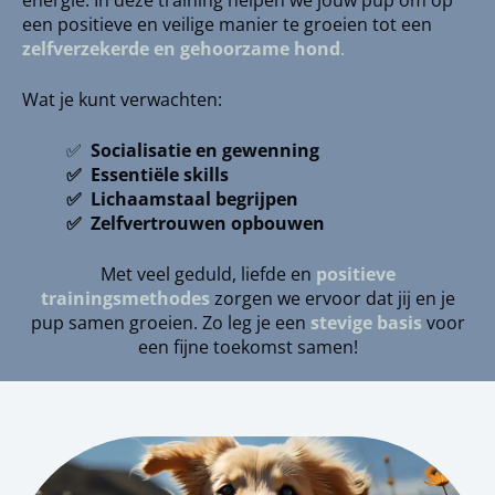
energie. In deze training helpen we jouw pup om op
een positieve en veilige manier te groeien tot een
zelfverzekerde en gehoorzame hond
.
Wat je kunt verwachten:
✅
Socialisatie en gewenning
✅ Essentiële skills
✅ Lichaamstaal begrijpen
✅ Zelfvertrouwen opbouwen
Met veel geduld, liefde en
positieve
trainingsmethodes
zorgen we ervoor dat jij en je
pup samen groeien. Zo leg je een
stevige basis
voor
een fijne toekomst samen!