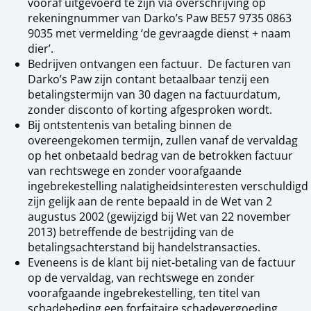
vooraf uitgevoerd te zijn via overschrijving op
rekeningnummer van Darko’s Paw BE57 9735 0863
9035 met vermelding ‘de gevraagde dienst + naam
dier’.
Bedrijven ontvangen een factuur. De facturen van
Darko’s Paw zijn contant betaalbaar tenzij een
betalingstermijn van 30 dagen na factuurdatum,
zonder disconto of korting afgesproken wordt.
Bij ontstentenis van betaling binnen de
overeengekomen termijn, zullen vanaf de vervaldag
op het onbetaald bedrag van de betrokken factuur
van rechtswege en zonder voorafgaande
ingebrekestelling nalatigheidsinteresten verschuldigd
zijn gelijk aan de rente bepaald in de Wet van 2
augustus 2002 (gewijzigd bij Wet van 22 november
2013) betreffende de bestrijding van de
betalingsachterstand bij handelstransacties.
Eveneens is de klant bij niet-betaling van de factuur
op de vervaldag, van rechtswege en zonder
voorafgaande ingebrekestelling, ten titel van
schadebeding een forfaitaire schadevergoeding