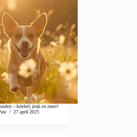
honden – kriebel, jeuk en meer!
Paw
27 april 2025