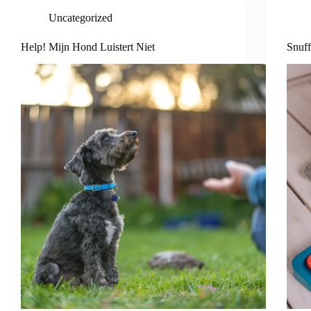
Uncategorized
Help! Mijn Hond Luistert Niet
Snuff