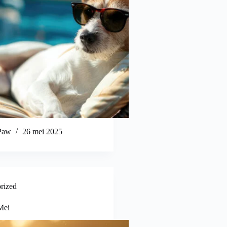
Paw
26 mei 2025
rized
Mei