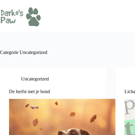
Categorie
Uncategorized
Uncategorized
De herfst met je hond
Licha