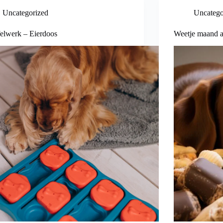
Uncategorized
Uncatego
elwerk – Eierdoos
Weetje maand a