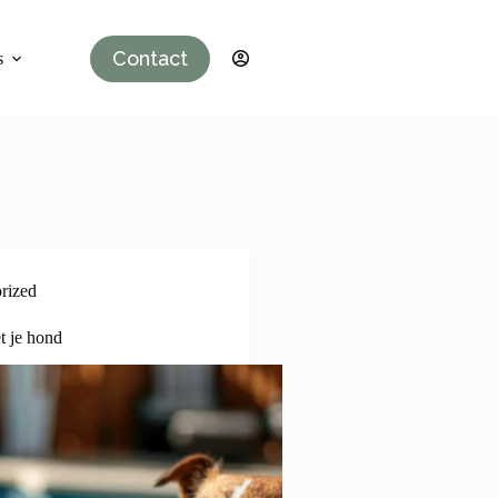
Contact
s
rized
t je hond